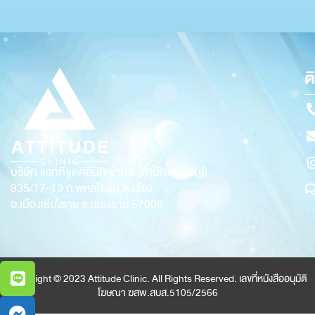
ต
บริษัท แอททิจูดคลินิก จำกัด (สำนักงานใหญ่)
935/17-19
ถ.พหลโยธิน ต.เวียง
อ.เมืองเชียงราย จ.เชียงราย 57000
Copyright © 2023 Attitude Clinic. All Rights Reserved. เลขที่หนังสืออนุมัติ
โฆษณา ฆสพ.สบส.5105/2566