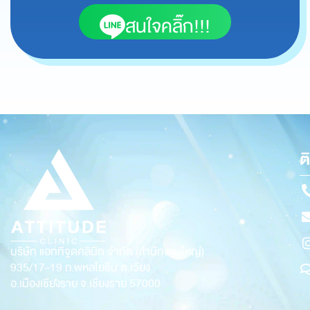
สนใจคลิ๊ก!!!
ต
บริษัท แอททิจูดคลินิก จำกัด (สำนักงานใหญ่)
935/17-19
ถ.พหลโยธิน ต.เวียง
อ.เมืองเชียงราย จ.เชียงราย 57000