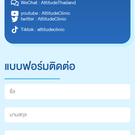
WeChat : AttitudeThailand
youtube : AttitudeClinic
twitter : AttitudeClinic
Tiktok : attitudeclinic
แบบฟอร์มติดต่อ