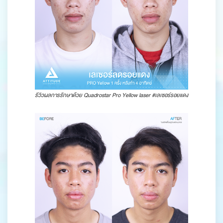
รีวิวผลการรักษาด้วย Quadrostar Pro Yellow laser #เลเซอร์รอยแดง