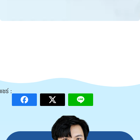
แชร์ :