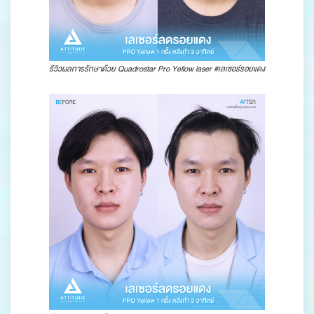
รีวิวผลการรักษาด้วย Quadrostar Pro Yellow laser #เลเซอร์รอยแดง