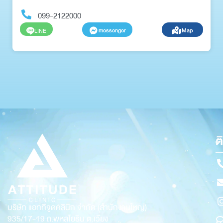
099-2122000
messenger
Map
LINE
ต
บริษัท แอททิจูดคลินิก จำกัด (สำนักงานใหญ่)
935/17-19
ถ.พหลโยธิน ต.เวียง