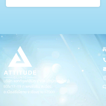
ต
บริษัท แอททิจูดคลินิก จำกัด (สำนักงานใหญ่)
935/17-19
ถ.พหลโยธิน ต.เวียง
อ.เมืองเชียงราย จ.เชียงราย 57000