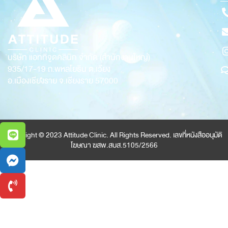
บริษัท แอททิจูดคลินิก จำกัด (สำนักงานใหญ่)
935/17-19
ถ.พหลโยธิน ต.เวียง
อ.เมืองเชียงราย จ.เชียงราย 57000
Copyright © 2023 Attitude Clinic. All Rights Reserved. เลขที่หนังสืออนุมัติ
โฆษณา ฆสพ.สบส.5105/2566