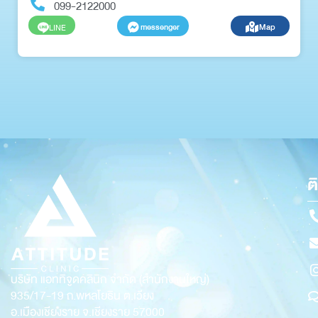
099-2122000
messenger
Map
LINE
ต
บริษัท แอททิจูดคลินิก จำกัด (สำนักงานใหญ่)
935/17-19
ถ.พหลโยธิน ต.เวียง
อ.เมืองเชียงราย จ.เชียงราย 57000