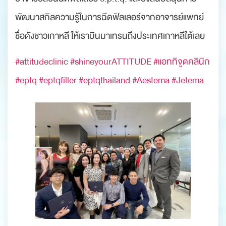
พัฒนาสกิลความรู้ในการฉีดฟิลเลอร์จากอาจารย์แพทย์
ชื่อดังชาวเกาหลี ให้เราบินมาเทรนถึงประเทศเกาหลีใต้เลย
#attitudeclinic
#shineyourATTITUDE
#แอททิจูดคลินิก
#eptq
#eptqfiller
#eptqthailand
#Aestema
#Jetema