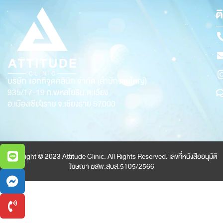
ต
บริษัท แอททิจูดคลินิก จำกัด (สำนักงานใหญ่)
935/17-19
ถ.พหลโยธิน ต.เวียง
อ.เมืองเชียงราย จ.เชียงราย 57000
Copyright © 2023 Attitude Clinic. All Rights Reserved. เลขที่หนังสืออนุมัติ
โฆษณา ฆสพ.สบส.5105/2566