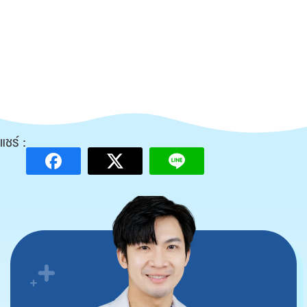
แชร์ :