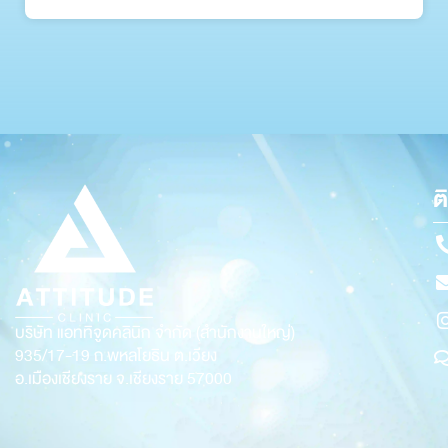
ต
บริษัท แอททิจูดคลินิก จำกัด (สำนักงานใหญ่)
935/17-19
ถ.พหลโยธิน ต.เวียง
อ.เมืองเชียงราย จ.เชียงราย 57000