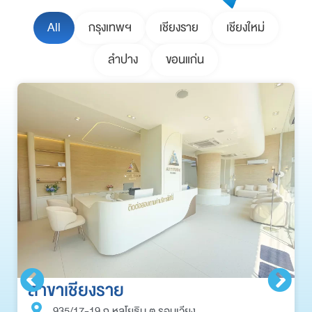
All
กรุงเทพฯ
เชียงราย
เชียงใหม่
ลำปาง
ขอนแก่น
สาขาเชียงราย
935/17-19 ถ.หลโยธิน ต.รอบเวียง