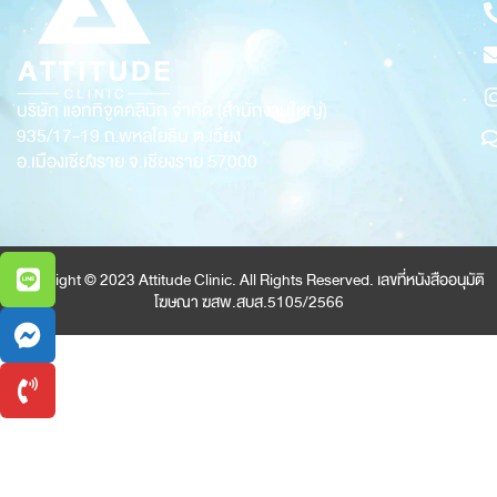
บริษัท แอททิจูดคลินิก จำกัด (สำนักงานใหญ่)
935/17-19
ถ.พหลโยธิน ต.เวียง
อ.เมืองเชียงราย จ.เชียงราย 57000
Copyright © 2023 Attitude Clinic. All Rights Reserved. เลขที่หนังสืออนุมัติ
โฆษณา ฆสพ.สบส.5105/2566