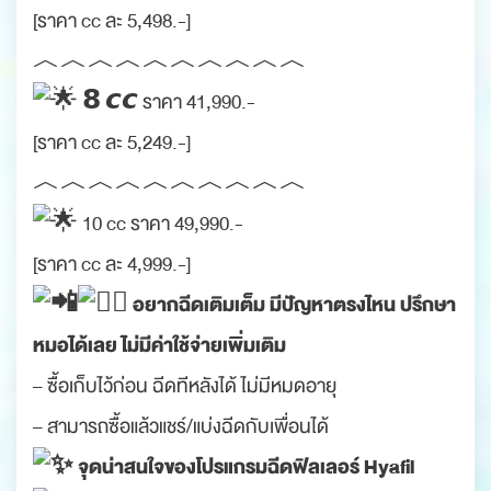
[ราคา cc ละ 5,498.-]
︿︿︿︿︿︿︿︿︿︿
𝟴 𝙘𝙘 ราคา 41,990.-
[ราคา cc ละ 5,249.-]
︿︿︿︿︿︿︿︿︿︿
10 cc ราคา 49,990.-
[ราคา cc ละ 4,999.-]
อยากฉีดเติมเต็ม มีปัญหาตรงไหน ปรึกษา
หมอได้เลย ไม่มีค่าใช้จ่ายเพิ่มเติม
– ซื้อเก็บไว้ก่อน ฉีดทีหลังได้ ไม่มีหมดอายุ
– สามารถซื้อแล้วแชร์/แบ่งฉีดกับเพื่อนได้
จุดน่าสนใจของโปรแกรมฉีดฟิลเลอร์ Hyafil