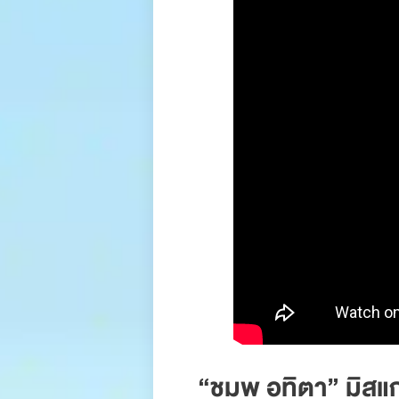
“ชมพู อทิตา” มิสแก