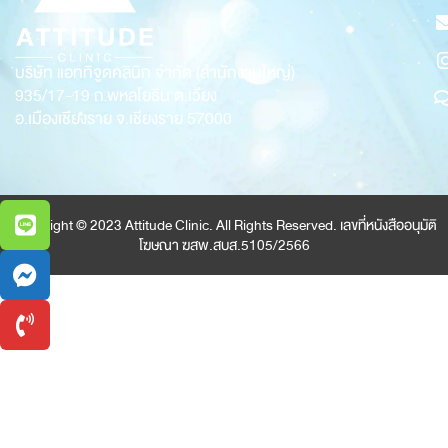
บริษัท แอททิจูดคลินิก จำกัด (สำนักงานใหญ่)
935/17-19
ถ.พหลโยธิน ต.เวียง
อ.เมืองเชียงราย จ.เชียงราย 57000
Copyright © 2023 Attitude Clinic. All Rights Reserved. เลขที่หนังสืออนุมัติ
โฆษณา ฆสพ.สบส.5105/2566