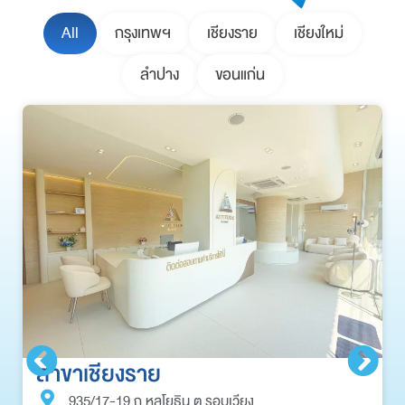
All
กรุงเทพฯ
เชียงราย
เชียงใหม่
ลำปาง
ขอนแก่น
สาขาเชียงราย
935/17-19 ถ.หลโยธิน ต.รอบเวียง