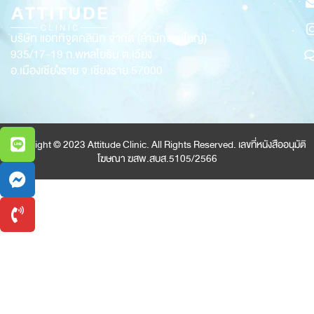
บริษัท แอททิจูดคลินิก จำกัด (สำนักงานใหญ่)
935/17-19
ถ.พหลโยธิน ต.เวียง
อ.เมืองเชียงราย จ.เชียงราย 57000
Copyright © 2023 Attitude Clinic. All Rights Reserved. เลขที่หนังสืออนุมัติ
โฆษณา ฆสพ.สบส.5105/2566