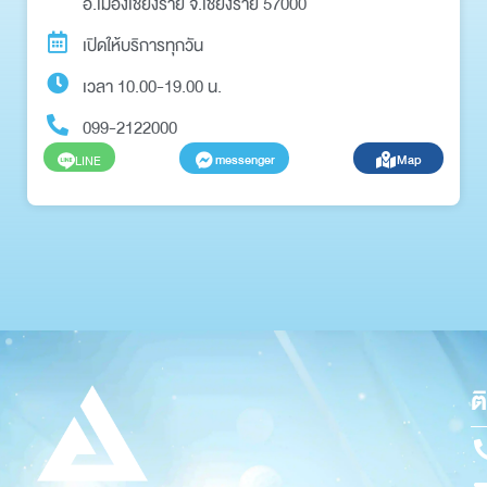
อ.เมืองเชียงราย จ.เชียงราย 57000
เปิดให้บริการทุกวัน
เวลา 10.00-19.00 น.
099-2122000
messenger
Map
LINE
ต