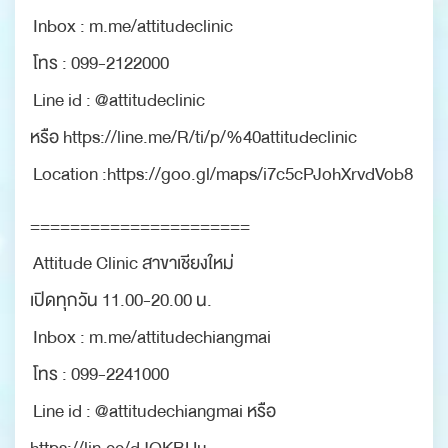
Inbox : m.me/attitudeclinic
โทร : 099-2122000
Line id : @attitudeclinic
หรือ https://line.me/R/ti/p/%40attitudeclinic
Location :https://goo.gl/maps/i7c5cPJohXrvdVob8
======================
Attitude Clinic สาขาเชียงใหม่
เปิดทุกวัน 11.00-20.00 น.
Inbox : m.me/attitudechiangmai
โทร : 099-2241000
Line id : @attitudechiangmai หรือ
https://lin.ee/dJOKBUu