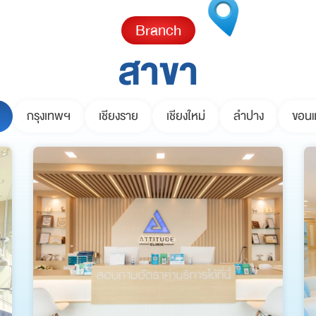
Branch
สาขา
กรุงเทพฯ
เชียงราย
เชียงใหม่
ลำปาง
ขอนแ