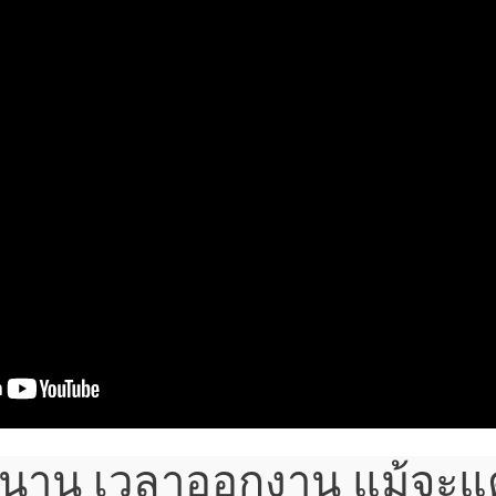
านาน เวลาออกงาน แม้จะแต