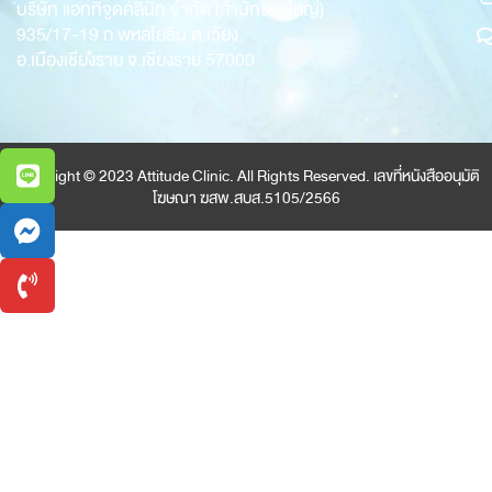
บริษัท แอททิจูดคลินิก จำกัด (สำนักงานใหญ่)
935/17-19
ถ.พหลโยธิน ต.เวียง
อ.เมืองเชียงราย จ.เชียงราย 57000
Copyright © 2023 Attitude Clinic. All Rights Reserved. เลขที่หนังสืออนุมัติ
โฆษณา ฆสพ.สบส.5105/2566