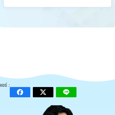
แชร์ :