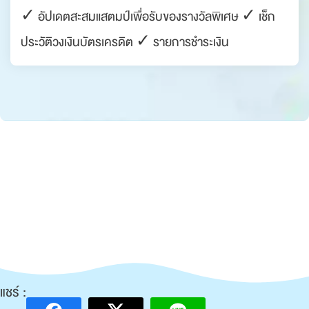
✓ อัปเดตสะสมแสตมป์เพื่อรับของรางวัลพิเศษ ✓ เช็ก
ประวัติวงเงินบัตรเครดิต ✓ รายการชำระเงิน
แชร์ :