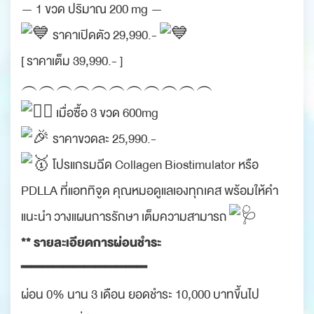
— 1 ขวด ปริมาณ 200 mg —
ราคาเปิดตัว 29,990.-
[ ราคาเต็ม 39,990.- ]
︵︵︵︵︵︵︵︵︵︵︵
เมื่อซื้อ 3 ขวด 600mg
ราคาขวดละ 25,990.-
โปรแกรมฉีด Collagen Biostimulator หรือ
PDLLA ที่แอททิจูด คุณหมอดูแลเองทุกเคส พร้อมให้คำ
แนะนำ วางแผนการรักษา เต็มความสามารถ
** รายละเอียดการผ่อนชำระ
━━━━━━━━━━━━
ผ่อน 0% นาน 3 เดือน ยอดชำระ 10,000 บาทขึ้นไป