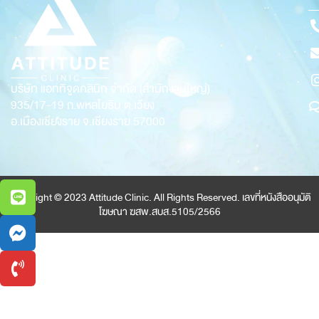
บริษัท แอททิจูดคลินิก จำกัด (สำนักงานใหญ่)
935/17-19
ถ.พหลโยธิน ต.เวียง
อ.เมืองเชียงราย จ.เชียงราย 57000
Copyright © 2023 Attitude Clinic. All Rights Reserved. เลขที่หนังสืออนุมัติ
โฆษณา ฆสพ.สบส.5105/2566