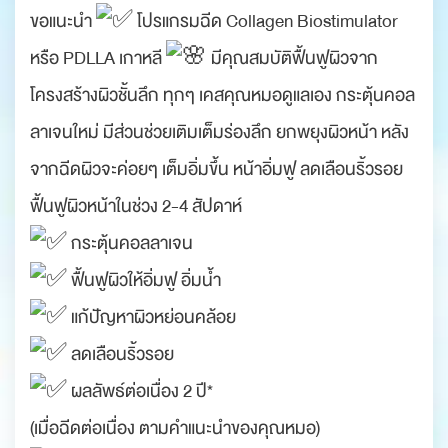
ขอแนะนำ
โปรแกรมฉีด Collagen Biostimulator
หรือ PDLLA เกาหลี
มีคุณสมบัติฟื้นฟูผิวจาก
โครงสร้างผิวชั้นลึก ทุกๆ เคสคุณหมอดูแลเอง กระตุ้นคอล
ลาเจนใหม่ มีส่วนช่วยเติมเต็มร่องลึก ยกพยุงผิวหน้า หลัง
จากฉีดผิวจะค่อยๆ เต็มอิ่มขึ้น หน้าอิ่มฟู ลดเลือนริ้วรอย
ฟื้นฟูผิวหน้าในช่วง 2-4 สัปดาห์
กระตุ้นคอลลาเจน
ฟื้นฟูผิวให้อิ่มฟู อิ่มน้ำ
แก้ปัญหาผิวหย่อนคล้อย
ลดเลือนริ้วรอย
ผลลัพธ์ต่อเนื่อง 2 ปี*
(เมื่อฉีดต่อเนื่อง ตามคำแนะนำของคุณหมอ)