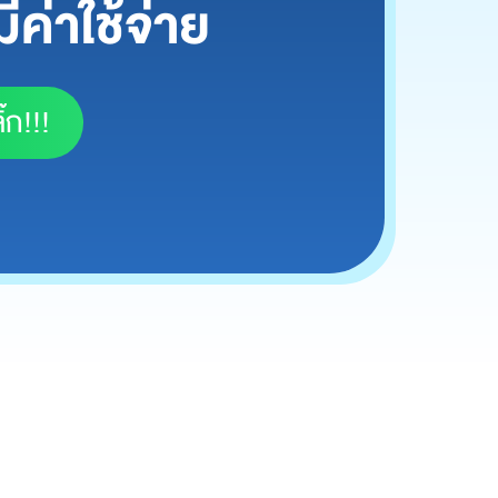
ีค่าใช้จ่าย
๊ก!!!