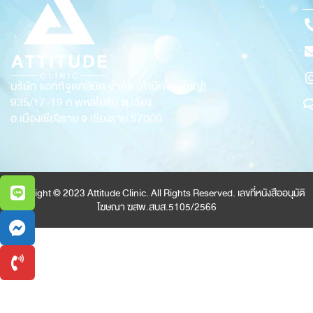
บริษัท แอททิจูดคลินิก จำกัด (สำนักงานใหญ่)
935/17-19
ถ.พหลโยธิน ต.เวียง
อ.เมืองเชียงราย จ.เชียงราย 57000
Copyright © 2023 Attitude Clinic. All Rights Reserved. เลขที่หนังสืออนุมัติ
โฆษณา ฆสพ.สบส.5105/2566