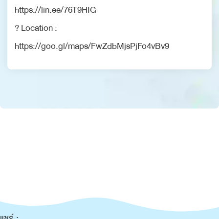
https://lin.ee/76T9HIG
? Location :
https://goo.gl/maps/FwZdbMjsPjFo4vBv9
แชร์ :