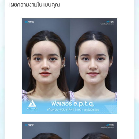
เผยความงามในแบบคุณ