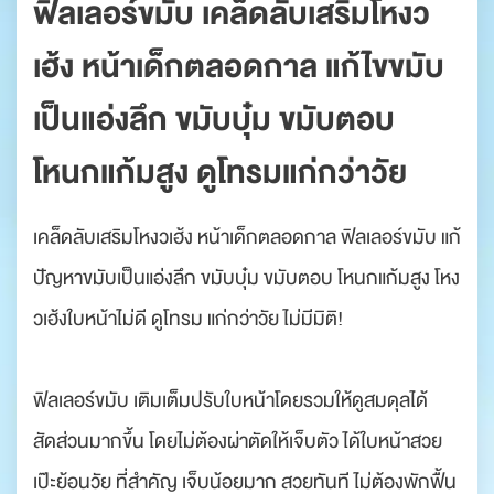
ฟิลเลอร์ขมับ เคล็ดลับเสริมโหงว
เฮ้ง หน้าเด็กตลอดกาล แก้ไขขมับ
เป็นแอ่งลึก ขมับบุ๋ม ขมับตอบ
โหนกแก้มสูง ดูโทรมแก่กว่าวัย
เคล็ดลับเสริมโหงวเฮ้ง หน้าเด็กตลอดกาล ฟิลเลอร์ขมับ แก้
ปัญหาขมับเป็นแอ่งลึก ขมับบุ๋ม ขมับตอบ โหนกแก้มสูง โหง
วเฮ้งใบหน้าไม่ดี ดูโทรม แก่กว่าวัย ไม่มีมิติ!
ฟิลเลอร์ขมับ เติมเต็มปรับใบหน้าโดยรวมให้ดูสมดุลได้
สัดส่วนมากขึ้น โดยไม่ต้องผ่าตัดให้เจ็บตัว ได้ใบหน้าสวย
เป๊ะย้อนวัย ที่สำคัญ เจ็บน้อยมาก สวยทันที ไม่ต้องพักฟื้น