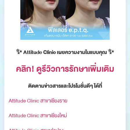
✨ Attitude Clinic เผยความงามในแบบคุณ ✨
คลิก! ดูรีวิวการรักษาเพิ่มเติม
ติดตามข่าวสารและโปรโมชั่นดีๆ ได้ที่
Attitude Clinic สาขาเชียงราย
Attitude Clinic สาขาเชียงใหม่