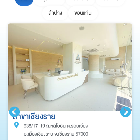
ลำปาง
ขอนแก่น
สาขาเชียงราย
935/17-19 ถ.หลโยธิน ต.รอบเวียง
อ.เมืองเชียงราย จ.เชียงราย 57000