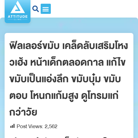
ฟิลเลอร์ขมับ เคล็ดลับเสริมโหง
วเฮ้ง หน้าเด็กตลอดกาล แก้ไข
ขมับเป็นแอ่งลึก ขมับบุ๋ม ขมับ
ตอบ โหนกแก้มสูง ดูโทรมแก่
กว่าวัย
Post Views:
2,562