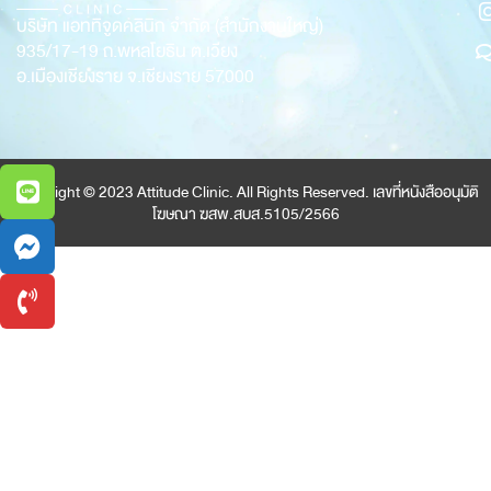
บริษัท แอททิจูดคลินิก จำกัด (สำนักงานใหญ่)
935/17-19
ถ.พหลโยธิน ต.เวียง
อ.เมืองเชียงราย จ.เชียงราย 57000
Copyright © 2023 Attitude Clinic. All Rights Reserved. เลขที่หนังสืออนุมัติ
โฆษณา ฆสพ.สบส.5105/2566