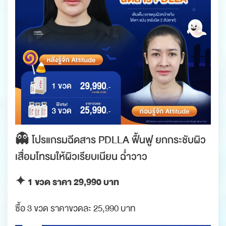
👻 โปรแกรมฉีดสาร PDLLA ฟื้นฟู ยกกระชับผิว
เสื่อมโทรมให้ผิวเรียบเนียน ฉ่ำวาว
✦ 1 ขวด ราคา 29,990 บาท
ซื้อ 3 ขวด ราคาขวดละ 25,990 บาท