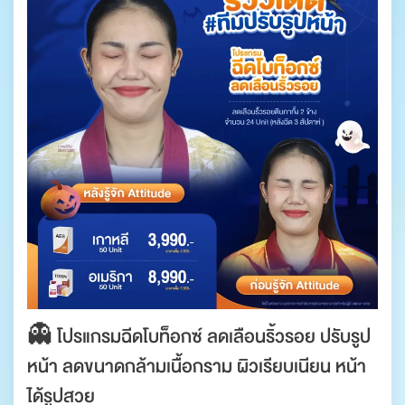
👻 โปรแกรมฉีดโบท็อกซ์ ลดเลือนริ้วรอย ปรับรูป
หน้า ลดขนาดกล้ามเนื้อกราม ผิวเรียบเนียน หน้า
ได้รูปสวย