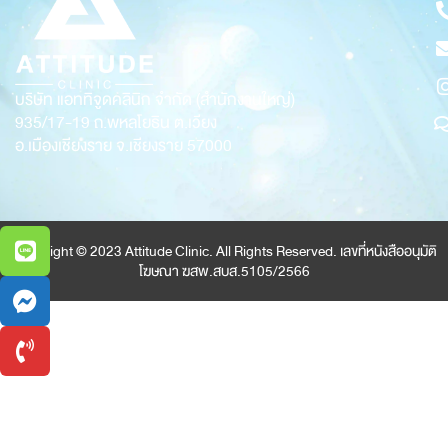
บริษัท แอททิจูดคลินิก จำกัด (สำนักงานใหญ่)
935/17-19
ถ.พหลโยธิน ต.เวียง
อ.เมืองเชียงราย จ.เชียงราย 57000
Copyright © 2023 Attitude Clinic. All Rights Reserved. เลขที่หนังสืออนุมัติ
โฆษณา ฆสพ.สบส.5105/2566