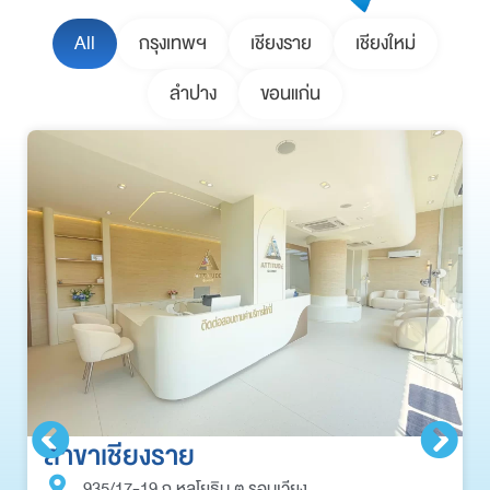
All
กรุงเทพฯ
เชียงราย
เชียงใหม่
ลำปาง
ขอนแก่น
สาขาเชียงราย
935/17-19 ถ.หลโยธิน ต.รอบเวียง