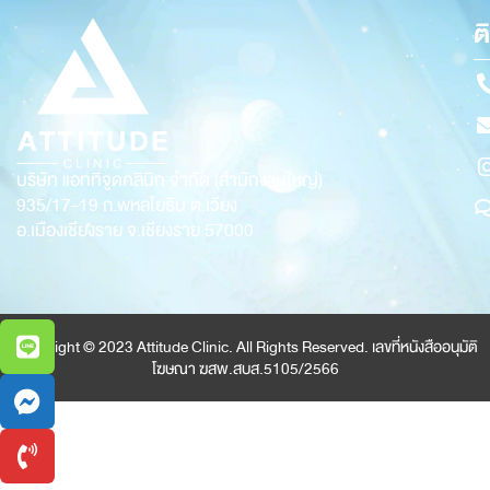
ต
บริษัท แอททิจูดคลินิก จำกัด (สำนักงานใหญ่)
935/17-19
ถ.พหลโยธิน ต.เวียง
อ.เมืองเชียงราย จ.เชียงราย 57000
Copyright © 2023 Attitude Clinic. All Rights Reserved. เลขที่หนังสืออนุมัติ
โฆษณา ฆสพ.สบส.5105/2566