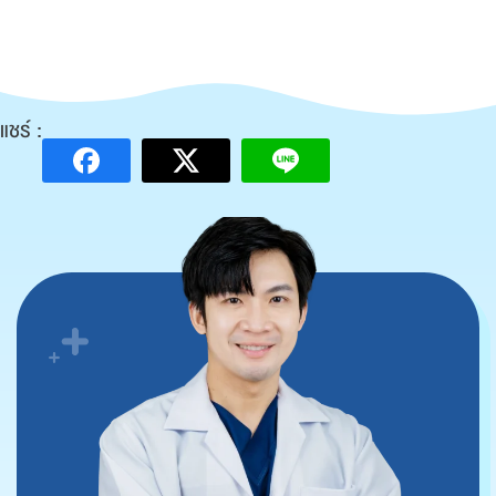
แชร์ :