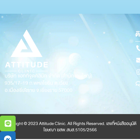
ต
บริษัท แอททิจูดคลินิก จำกัด (สำนักงานใหญ่)
935/17-19
ถ.พหลโยธิน ต.เวียง
อ.เมืองเชียงราย จ.เชียงราย 57000
Copyright © 2023 Attitude Clinic. All Rights Reserved. เลขที่หนังสืออนุมัติ
โฆษณา ฆสพ.สบส.5105/2566