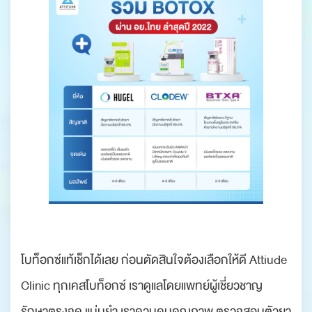
โบท็อกซ์แท้เช็กได้เลย ก่อนตัดสินใจต้องเลือกให้ดี Attiude
Clinic ทุกเคสโบท็อกซ์ เราดูแลโดยแพทย์ผู้เชี่ยวชาญ
รักษาตรงจุด แม่นยำ เราควบคุมคุณภาพ ตรวจสอบตัวยา