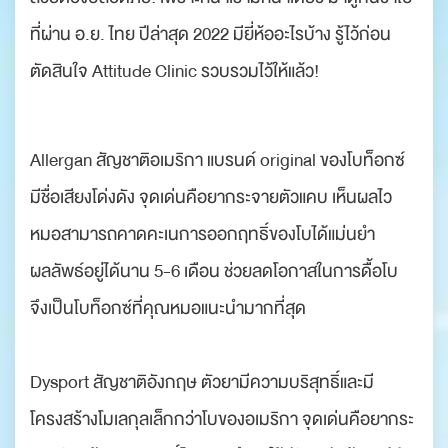
ที่ผ่าน อ.ย. ไทย ปีล่าสุด 2022 มียี่ห้ออะไรบ้าง รู้ไว้ก่อน
ตัดสินใจ Attitude Clinic รวบรวมไว้ให้แล้ว!
Allergan สัญชาติอเมริกา แบรนด์ original ของโบท็อกซ์
มีชื่อเสียงโด่งดัง จุดเด่นคือยากระจายตัวแคบ เห็นผลไว
หมอสามารถคาดคะเนการออกฤทธิ์ของโบได้แม่นยำ
ผลลัพธ์อยู่ได้นาน 5-6 เดือน ช่วยลดโอกาสในการดื้อโบ
จึงเป็นโบท็อกซ์ที่คุณหมอแนะนำมากที่สุด
‍‍‍‍ ‍‍ ‍
Dysport สัญชาติอังกฤษ ตัวยามีความบริสุทธิ์และมี
โครงสร้างโมเลกุลเล็กกว่าโบของอเมริกา จุดเด่นคือยากระ