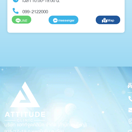
เวลา 10.00-19.00 น.
099-2122000
messenger
Map
LINE
ต
บริษัท แอททิจูดคลินิก จำกัด (สำนักงานใหญ่)
935/17-19
ถ.พหลโยธิน ต.เวียง