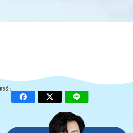
แชร์ :