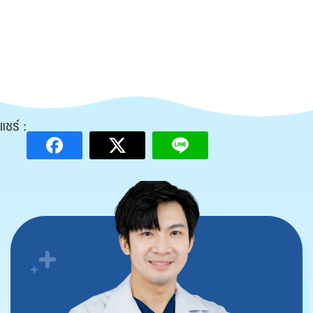
แชร์ :