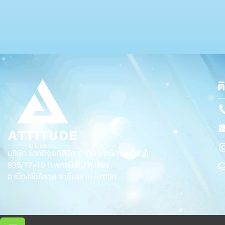
ต
บริษัท แอททิจูดคลินิก จำกัด (สำนักงานใหญ่)
935/17-19
ถ.พหลโยธิน ต.เวียง
อ.เมืองเชียงราย จ.เชียงราย 57000