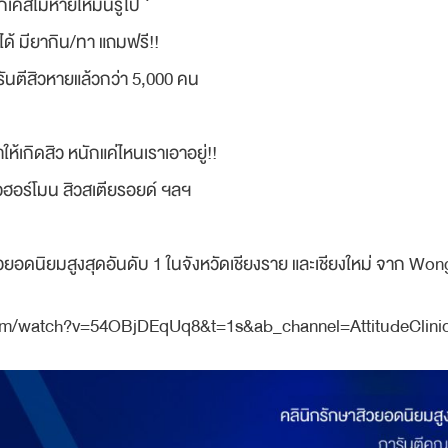
เคสไม่หายให้มันรู้ไป ❜
ด้ มียากิน/ทา แถมฟรี!!
ารันตีสิวหายแล้วกว่า 5,000 คน
้เกิดสิว หนักแค่ไหนเราเอาอยู่!!
สิวฮอร์โมน สิวสเตียรอยด์ ฯลฯ
วยอดนิยมสูงสุดอันดับ 1 ในจังหวัดเชียงราย และเชียงใหม่ จาก Won
om/watch?v=54OBjDEqUq8&t=1s&ab_channel=AttitudeClini