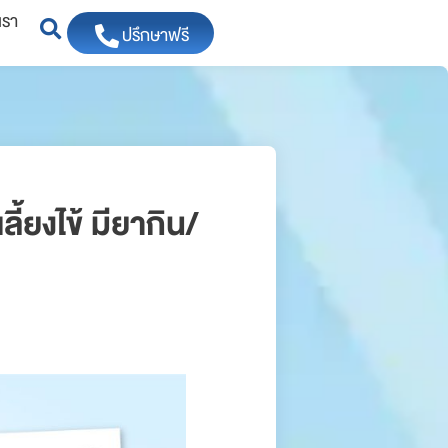
เรา
ปรึกษาฟรี
้ยงไข้ มียากิน/