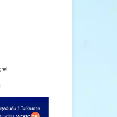
gnai
c