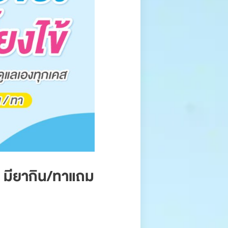
ข้ มียากิน/ทาแถม