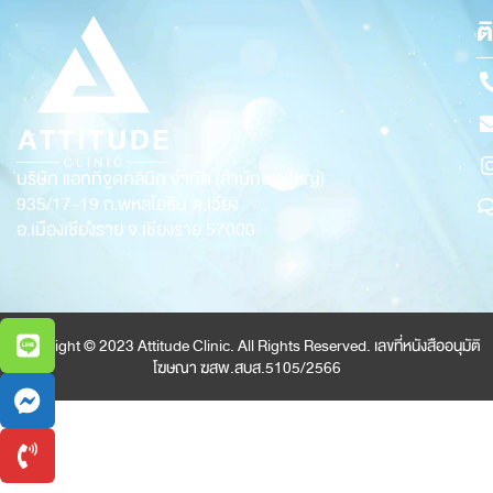
ต
บริษัท แอททิจูดคลินิก จำกัด (สำนักงานใหญ่)
935/17-19
ถ.พหลโยธิน ต.เวียง
อ.เมืองเชียงราย จ.เชียงราย 57000
Copyright © 2023 Attitude Clinic. All Rights Reserved. เลขที่หนังสืออนุมัติ
โฆษณา ฆสพ.สบส.5105/2566