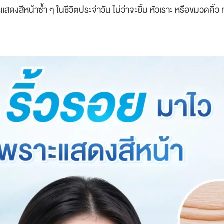
ดงสีหน้าซ้ำ ๆ ในชีวิตประจำวัน ไม่ว่าจะยิ้ม หัวเราะ หรือขมวดคิ้ว 