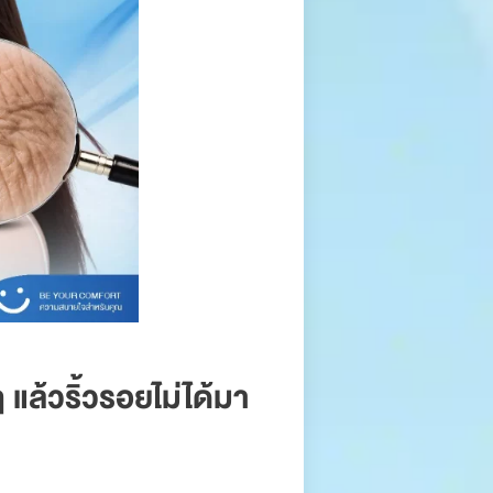
 แล้วริ้วรอยไม่ได้มา