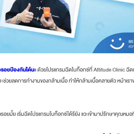
้วรอยป้องกันได้นะ
ด้วยโปรแกรมฉีดโบท็อกซ์ที่ Attitude Clinic ฉีดก
จะช่วยลดการทำงานของกล้ามเนื้อ ทำให้กล้ามเนื้อคลายตัว หน้าเร
ริ้วรอยมั้ย เริ่มฉีดโปรแกรมโบท็อกซ์ได้รึยัง แวะเข้ามาปรึกษาคุณหมอท