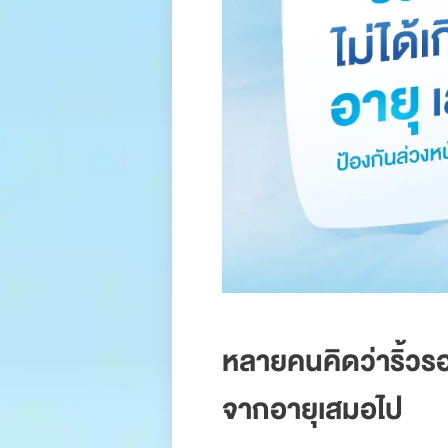
.
หลายคนคิดว่าริ้ว
จากอายุเสมอไป