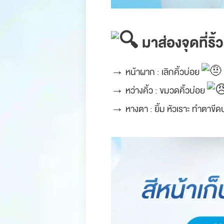
.
มาส่องจุดที่ริ
→ หน้าผาก : เลิกคิ้วบ่อย
→ หว่างคิ้ว : ขมวดคิ้วบ่อย
→ หางตา : ยิ้ม หัวเราะ ทำตาขีด
.