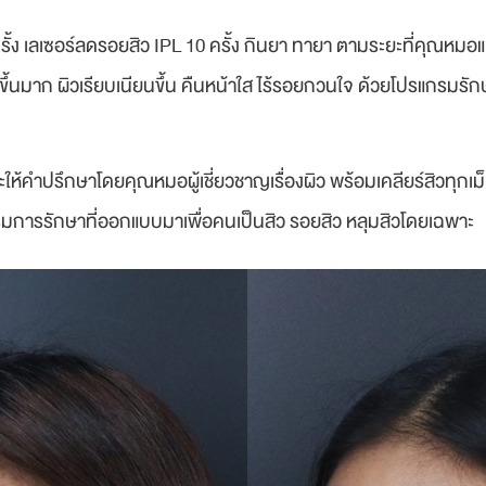
้ง เลเซอร์ลดรอยสิว IPL 10 ครั้ง กินยา ทายา ตามระยะที่คุณหมอแน
สขึ้นมาก ผิวเรียบเนียนขึ้น คืนหน้าใส ไร้รอยกวนใจ ด้วยโปรแกรมรัก
คำปรึกษาโดยคุณหมอผู้เชี่ยวชาญเรื่องผิว พร้อมเคลียร์สิวทุกเม็ด ไ
แกรมการรักษาที่ออกแบบมาเพื่อคนเป็นสิว รอยสิว หลุมสิวโดยเฉพาะ