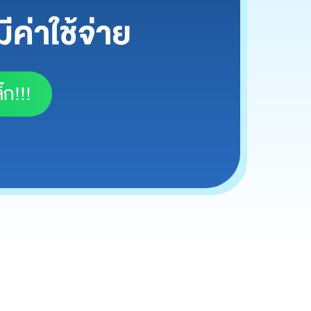
ีค่าใช้จ่าย
๊ก!!!