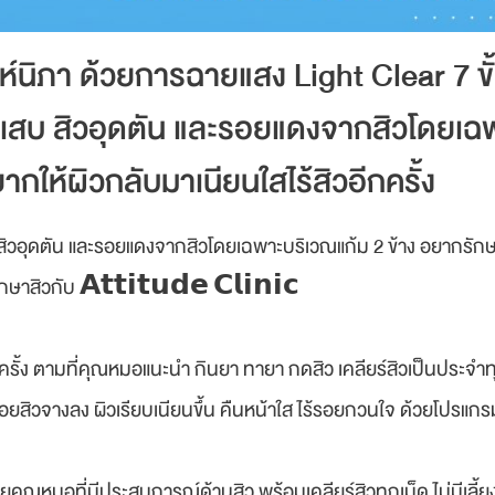
ณห์นิภา ด้วยการฉายแสง Light Clear 7 
วอักเสบ สิวอุดตัน และรอยแดงจากสิวโดยเ
อยากให้ผิวกลับมาเนียนใสไร้สิวอีกครั้ง
สิวอุดตัน และรอยแดงจากสิวโดยเฉพาะบริเวณแก้ม 2 ข้าง อยากรักษ
กษาสิวกับ 𝗔𝘁𝘁𝗶𝘁𝘂𝗱𝗲 𝗖𝗹𝗶𝗻𝗶𝗰
ั้ง ตามที่คุณหมอแนะนำ กินยา ทายา กดสิว เคลียร์สิวเป็นประจำทุกส
อยสิวจางลง ผิวเรียบเนียนขึ้น คืนหน้าใส ไร้รอยกวนใจ ด้วยโปรแกร
คุณหมอที่มีประสบการณ์ด้านสิว พร้อมเคลียร์สิวทุกเม็ด ไม่มีเลี้ย