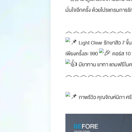
มั่นใจอีกครั้ง ด้วยโปรแกรมการร
︿︿︿︿︿︿︿︿︿
Light Clear รักษาสิว 7 ขั
เพียงครั้งละ 990
คอร์ส 10 
มียาทาน ยาทา แถมฟรีในค
︿︿︿︿︿︿︿︿︿
ภาพรีวิว คุณจิณห์นิภา ศร