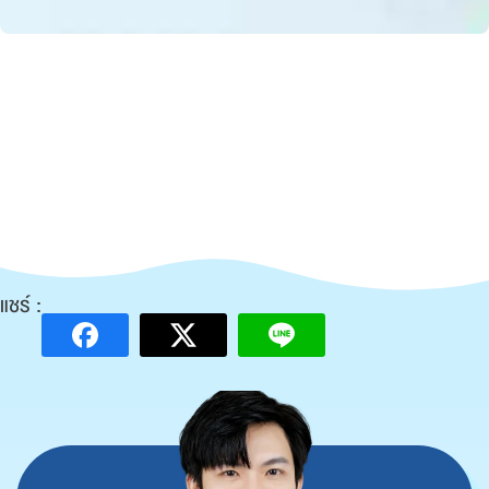
แชร์ :