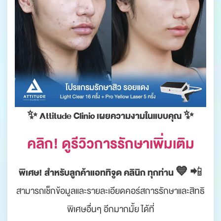
✨ Attitude Clinic เผยความงามในแบบคุณ ✨
คลิก! ดูรีวิวการรักษาเพิ่มเติม
พิเศษ! สำหรับลูกค้าแอททิจูด คลินิก ทุกท่าน 💙
📲
สามารถเช็กข้อมูลและรายละเอียดคอร์สการรักษาและสิทธิ
พิเศษอื่นๆ อีกมากมั้ย ได้ที่