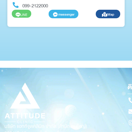
099-2122000
messenger
Map
LINE
ต
บริษัท แอททิจูดคลินิก จำกัด (สำนักงานใหญ่)