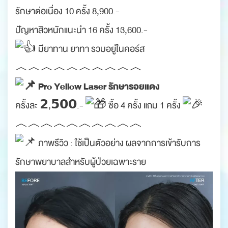
รักษาต่อเนื่อง 10 ครั้ง 8,900.-
ปัญหาสิวหนักแนะนำ 16 ครั้ง 13,600.-
มียาทาน ยาทา รวมอยู่ในคอร์ส
︿︿︿︿︿︿︿︿︿︿
Pro Yellow Laser รักษารอยแดง
ครั้งละ 𝟮,𝟱𝟬𝟬.-
ซื้อ 4 ครั้ง แถม 1 ครั้ง
︿︿︿︿︿︿︿︿︿︿
ภาพรีวิว : ใช้เป็นตัวอย่าง ผลจากการเข้ารับการ
รักษาพยาบาลสำหรับผู้ป่วยเฉพาะราย