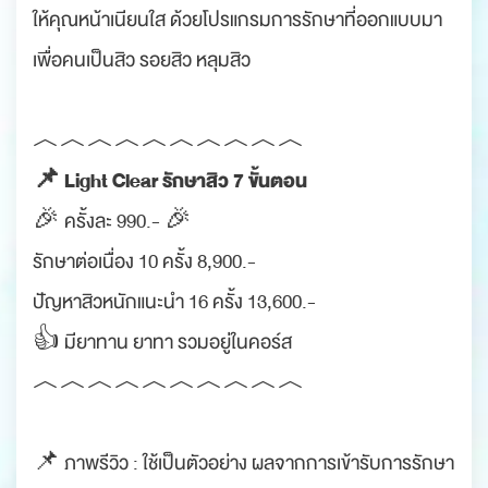
ให้คุณหน้าเนียนใส ด้วยโปรแกรมการรักษาที่ออกแบบมา
เพื่อคนเป็นสิว รอยสิว หลุมสิว
︿︿︿︿︿︿︿︿︿︿
📌 Light Clear รักษาสิว 7 ขั้นตอน
🎉 ครั้งละ 990.- 🎉
รักษาต่อเนื่อง 10 ครั้ง 8,900.-
ปัญหาสิวหนักแนะนำ 16 ครั้ง 13,600.-
👍 มียาทาน ยาทา รวมอยู่ในคอร์ส
︿︿︿︿︿︿︿︿︿︿
📌 ภาพรีวิว : ใช้เป็นตัวอย่าง ผลจากการเข้ารับการรักษา