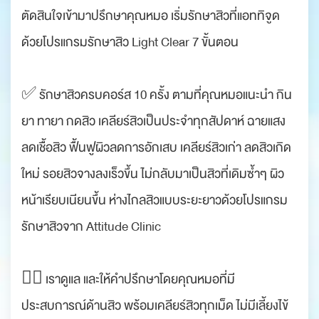
ตัดสินใจเข้ามาปรึกษาคุณหมอ เริ่มรักษาสิวที่แอททิจูด
ด้วยโปรแกรมรักษาสิว Light Clear 7 ขั้นตอน
✅ รักษาสิวครบคอร์ส 10 ครั้ง ตามที่คุณหมอแนะนำ กิน
ยา ทายา กดสิว เคลียร์สิวเป็นประจำทุกสัปดาห์ ฉายแสง
ลดเชื้อสิว ฟื้นฟูผิวลดการอักเสบ เคลียร์สิวเก่า ลดสิวเกิด
ใหม่ รอยสิวจางลงเร็วขึ้น ไม่กลับมาเป็นสิวที่เดิมซ้ำๆ ผิว
หน้าเรียบเนียนขึ้น ห่างไกลสิวแบบระยะยาวด้วยโปรแกรม
รักษาสิวจาก Attitude Clinic
👨‍⚕ เราดูแล และให้คำปรึกษาโดยคุณหมอที่มี
ประสบการณ์ด้านสิว พร้อมเคลียร์สิวทุกเม็ด ไม่มีเลี้ยงไข้