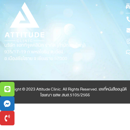
ต
บริษัท แอททิจูดคลินิก จำกัด (สำนักงานใหญ่)
935/17-19
ถ.พหลโยธิน ต.เวียง
อ.เมืองเชียงราย จ.เชียงราย 57000
Copyright © 2023 Attitude Clinic. All Rights Reserved. เลขที่หนังสืออนุมัติ
โฆษณา ฆสพ.สบส.5105/2566