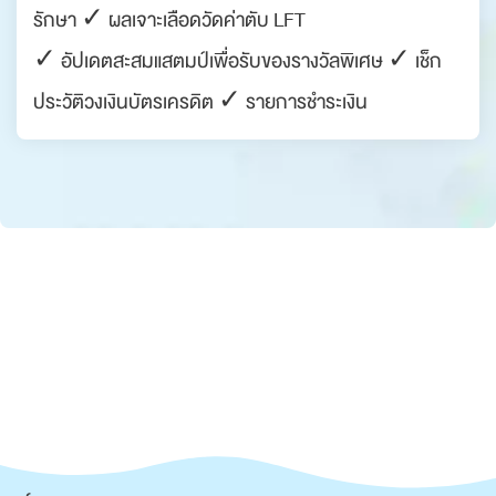
รักษา ✓ ผลเจาะเลือดวัดค่าตับ LFT
✓ อัปเดตสะสมแสตมป์เพื่อรับของรางวัลพิเศษ ✓ เช็ก
ประวัติวงเงินบัตรเครดิต ✓ รายการชำระเงิน