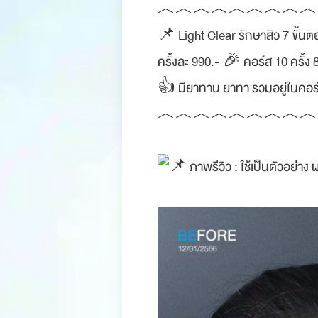
︿︿︿︿︿︿︿︿︿
📌 Light Clear รักษาสิว 7 ขั้น
ครั้งละ 990.- 🎉 คอร์ส 10 ครั้ง 
👍 มียาทาน ยาทา รวมอยู่ในคอร
︿︿︿︿︿︿︿︿︿
ภาพรีวิว : ใช้เป็นตัวอย่