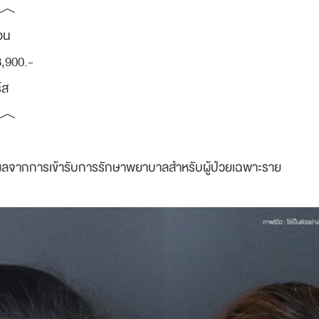
︿
ตอน
8,900.-
์ส
︿
าง ผลจากการเข้ารับการรักษาพยาบาลสำหรับผู้ป่วยเฉพาะราย