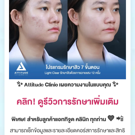
✨ Attitude Clinic เผยความงามในแบบคุณ ✨
คลิก! ดูรีวิวการรักษาเพิ่มเติม
พิเศษ! สำหรับลูกค้าแอททิจูด คลินิก ทุกท่าน 💙
📲
สามารถเช็กข้อมูลและรายละเอียดคอร์สการรักษาและสิทธิ