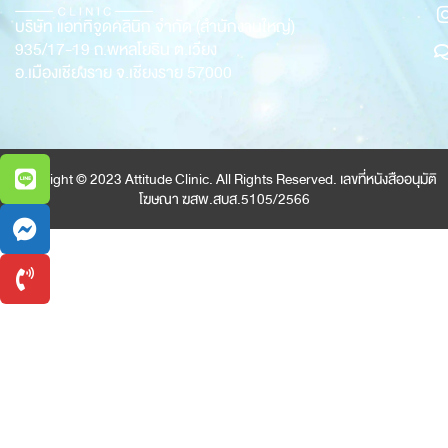
บริษัท แอททิจูดคลินิก จำกัด (สำนักงานใหญ่)
935/17-19
ถ.พหลโยธิน ต.เวียง
อ.เมืองเชียงราย จ.เชียงราย 57000
Copyright © 2023 Attitude Clinic. All Rights Reserved. เลขที่หนังสืออนุมัติ
โฆษณา ฆสพ.สบส.5105/2566