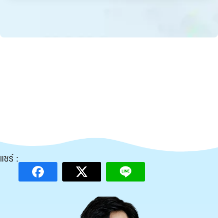
แชร์ :