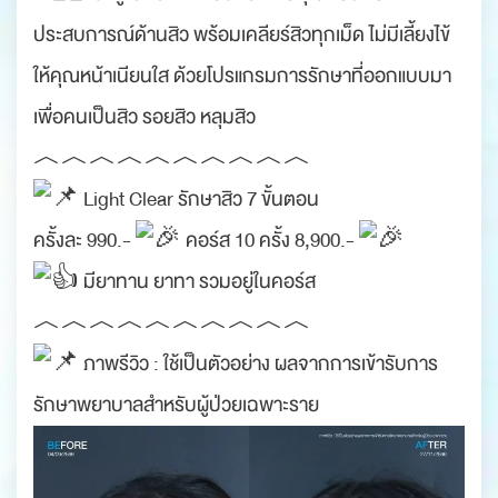
ประสบการณ์ด้านสิว พร้อมเคลียร์สิวทุกเม็ด ไม่มีเลี้ยงไข้
ให้คุณหน้าเนียนใส ด้วยโปรแกรมการรักษาที่ออกแบบมา
เพื่อคนเป็นสิว รอยสิว หลุมสิว
︿︿︿︿︿︿︿︿︿︿
Light Clear รักษาสิว 7 ขั้นตอน
ครั้งละ 990.-
คอร์ส 10 ครั้ง 8,900.-
มียาทาน ยาทา รวมอยู่ในคอร์ส
︿︿︿︿︿︿︿︿︿︿
ภาพรีวิว : ใช้เป็นตัวอย่าง ผลจากการเข้ารับการ
รักษาพยาบาลสำหรับผู้ป่วยเฉพาะราย