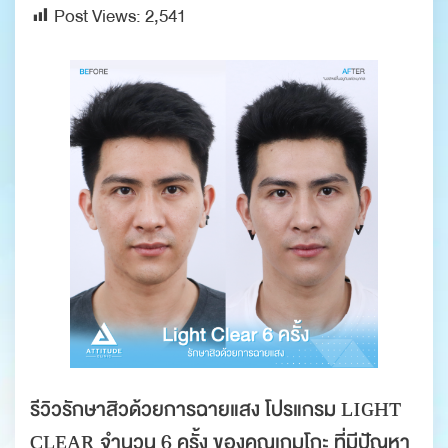
Post Views:
2,541
รีวิวรักษาสิวด้วยการฉายแสง โปรแกรม ʟɪɢʜᴛ
ᴄʟᴇᴀʀ จำนวน 6 ครั้ง ของคุณเกมโกะ ที่มีปัญหา