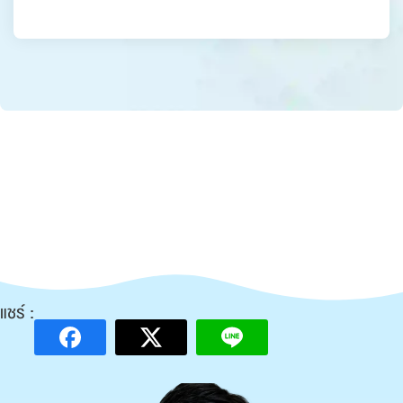
แชร์ :