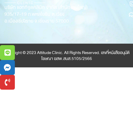
บริษัท แอททิจูดคลินิก จำกัด (สำนักงานใหญ่)
935/17-19
ถ.พหลโยธิน ต.เวียง
อ.เมืองเชียงราย จ.เชียงราย 57000
Copyright © 2023 Attitude Clinic. All Rights Reserved. เลขที่หนังสืออนุมัติ
โฆษณา ฆสพ.สบส.5105/2566