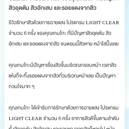
สิวอุดตัน สิวอักเสบ และรอยแดงจากสิว
รีวิวรักษาสิวด้วยการฉายแสง โปรแกรม ʟɪɢʜᴛ ᴄʟᴇᴀʀ
จำนวน 6 ครั้ง ของคุณเกมโกะ ที่มีปัญหาสิวอุดตัน สิว
อักเสบ และรอยแดงจากสิว จนตอนนี้สิวหาย หน้าใสปิ๊งเลย
คุณเกมโกะมีปัญหาเรื่องสิวขึ้นบริเวณกรอบหน้า เวลาสิว
แห้งก็จะทิ้งรอยแดงจากสิวทั่วบริเวณหน้าเลย เป็นปัญหา
กวนใจมาก ๆ
คุณเกมโกะ ได้เข้ารับการรักษาด้วยการฉายแสง โปรแกรม
ʟɪɢʜᴛ ᴄʟᴇᴀʀ จำนวน 6 ครั้ง อาการสิวดีขึ้นตามลำดับ