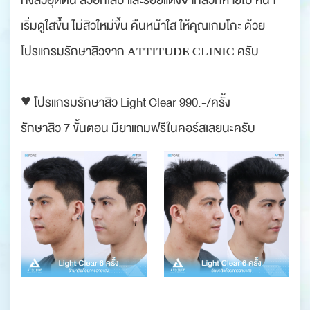
ทั้งสิวอุดตัน สิวอักเสบ และรอยแดงจากสิวก็หายไป หน้า
เริ่มดูใสขึ้น ไม่สิวใหม่ขึ้น คืนหน้าใส ให้คุณเกมโกะ ด้วย
โปรแกรมรักษาสิวจาก ᴀᴛᴛɪᴛᴜᴅᴇ ᴄʟɪɴɪᴄ ครับ
♥️ โปรแกรมรักษาสิว Light Clear 990.-/ครั้ง
รักษาสิว 7 ขั้นตอน มียาแถมฟรีในคอร์สเลยนะครับ