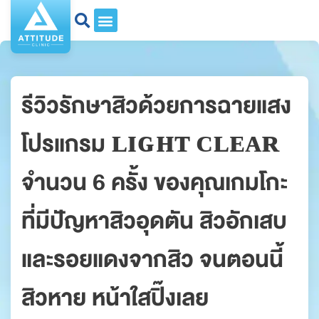
รีวิวรักษาสิวด้วยการฉายแสง
โปรแกรม ʟɪɢʜᴛ ᴄʟᴇᴀʀ
จำนวน 6 ครั้ง ของคุณเกมโกะ
ที่มีปัญหาสิวอุดตัน สิวอักเสบ
และรอยแดงจากสิว จนตอนนี้
สิวหาย หน้าใสปิ๊งเลย