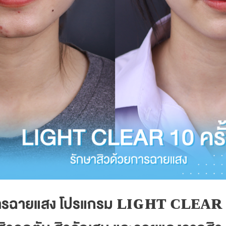
ยการฉายแสง โปรแกรม ʟɪɢʜᴛ ᴄʟᴇᴀʀ จ