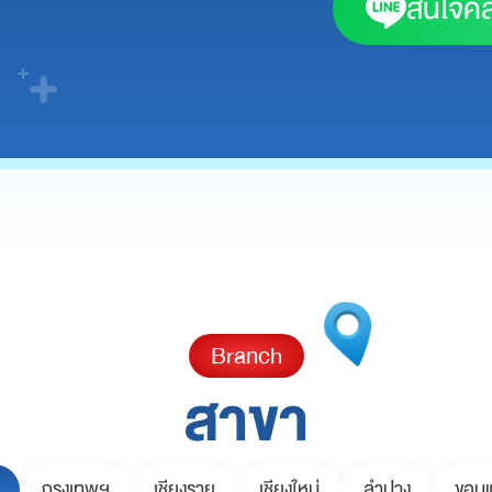
สนใจคลิ
Branch
สาขา
กรุงเทพฯ
เชียงราย
เชียงใหม่
ลำปาง
ขอนแ