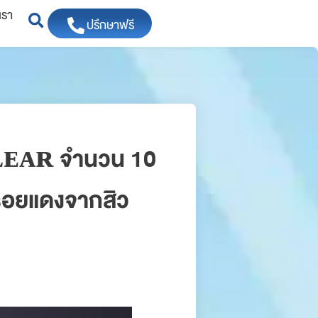
เรา
ปรึกษาฟรี
ᴄʟᴇᴀʀ จำนวน 10
ละรอยแดงจากสิว