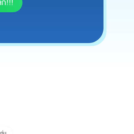
๊ก!!!
ก่น