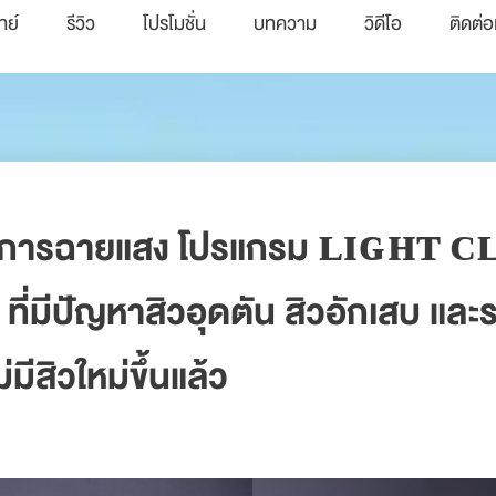
ทย์
รีวิว
โปรโมชั่น
บทความ
วิดีโอ
ติดต่อ
ด้วยการฉายแสง โปรแกรม ʟɪɢʜᴛ 
 ที่มีปัญหาสิวอุดตัน สิวอักเสบ แ
มีสิวใหม่ขึ้นแล้ว