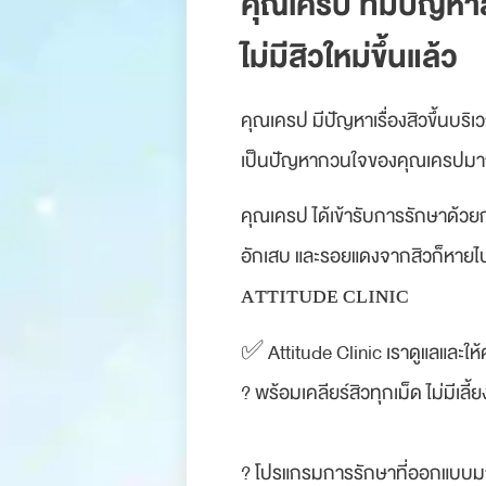
คุณเครป ที่มีปัญห
ไม่มีสิวใหม่ขึ้นแล้ว
คุณเครป มีปัญหาเรื่องสิวขึ้นบร
เป็นปัญหากวนใจของคุณเครปม
คุณเครป ได้เข้ารับการรักษาด้ว
อักเสบ และรอยแดงจากสิวก็หายไป ห
ᴀᴛᴛɪᴛᴜᴅᴇ ᴄʟɪɴɪᴄ
✅ Attitude Clinic เราดูแลและให้
? พร้อมเคลียร์สิวทุกเม็ด ไม่มีเลี้
? โปรแกรมการรักษาที่ออกแบบมา