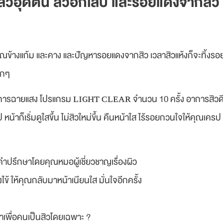
าสิวอุดตัน สิวอักเสบ และรอยแดงจากสิว
ิเวณข้างแก้ม และคาง และปัญหารอยแดงจากสิว เวลาสิวแห้งก็จะทิ้งร
ากๆ
ยการฉายแสง โปรแกรม ʟɪɢʜᴛ ᴄʟᴇᴀʀ จำนวน 10 ครั้ง อาการสิวดีขึ้
น้าก็เริ่มดูใสขึ้น ไม่สิวใหม่ขึ้น คืนหน้าใส ไร้รอยกวนใจให้คุณเค
คำปรึกษาโดยคุณหมอผู้เชี่ยวชาญเรื่องผิว
ยงไข้ ให้คุณกลับมาหน้าเนียนใส มั่นใจอีกครั้ง
เพื่อคนเป็นสิวโดยเฉพาะ ?