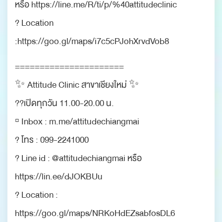
หรือ https://line.me/R/ti/p/%40attitudeclinic
? Location
:https://goo.gl/maps/i7c5cPJohXrvdVob8
======================
✨ Attitude Clinic สาขาเชียงใหม่ ✨
??เปิดทุกวัน 11.00-20.00 น.
▫️ Inbox : m.me/attitudechiangmai
? โทร : 099-2241000
? Line id : @attitudechiangmai หรือ
https://lin.ee/dJOKBUu
? Location :
https://goo.gl/maps/NRKoHdEZsabfosDL6