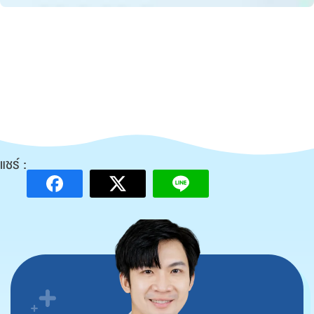
แชร์ :