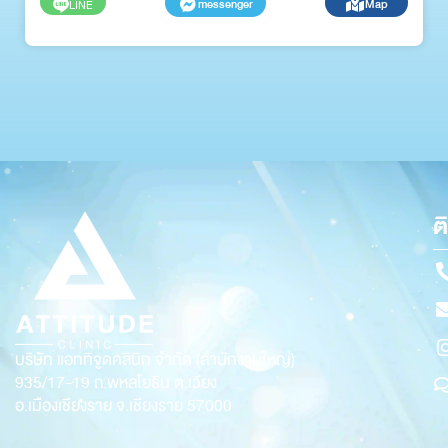
messenger
Map
LINE
ต
บริษัท แอททิจูดคลินิก จำกัด (สำนักงานใหญ่)
935/17-19
ถ.พหลโยธิน ต.เวียง
อ.เมืองเชียงราย จ.เชียงราย 57000