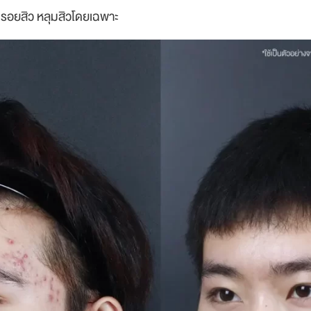
 รอยสิว หลุมสิวโดยเฉพาะ