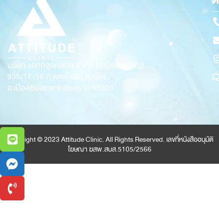
ต
บริษัท แอททิจูดคลินิก จำกัด (สำนักงานใหญ่)
935/17-19
ถ.พหลโยธิน ต.เวียง
อ.เมืองเชียงราย จ.เชียงราย 57000
Copyright © 2023 Attitude Clinic. All Rights Reserved. เลขที่หนังสืออนุมัติ
โฆษณา ฆสพ.สบส.5105/2566