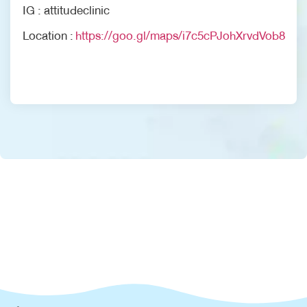
IG : attitudeclinic
Location :
https://goo.gl/maps/i7c5cPJohXrvdVob8