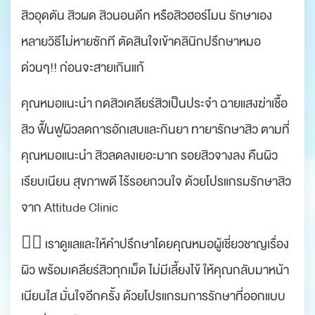
สิวอุดตัน สิวผด สิวนอนดึก หรือสิวฮอร์โมน รักษาเอง
หลายวิธีไม่หายซักที ตัดสินใจเข้าคลินิกปรึกษาหมอ
ด่วนๆ!! ก่อนจะสายเกินแก้
คุณหมอแนะนำ กดสิวเคลียร์สิวเป็นประจำ ฉายแสงฆ่าเชื้อ
สิว ฟื้นฟูผิวลดการอักเสบและกินยา ทายารักษาสิว ตามที่
คุณหมอแนะนำ สิวลดลงเยอะมาก รอยสิวจางลง คืนผิว
เรียบเนียน สุขภาพดี ไร้รอยกวนใจ ด้วยโปรแกรมรักษาสิว
จาก Attitude Clinic
👨‍⚕ เราดูแลและให้คำปรึกษาโดยคุณหมอผู้เชี่ยวชาญเรื่อง
ผิว พร้อมเคลียร์สิวทุกเม็ด ไม่มีเลี้ยงไข้ ให้คุณกลับมาหน้า
เนียนใส มั่นใจอีกครั้ง ด้วยโปรแกรมการรักษาที่ออกแบบ