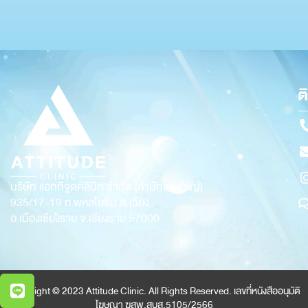
ต
บริษัท แอททิจูดคลินิก จำกัด (สำนักงานใหญ่)
935/17-19
ถ.พหลโยธิน ต.เวียง
อ.เมืองเชียงราย จ.เชียงราย 57000
Copyright © 2023 Attitude Clinic. All Rights Reserved. เลขที่หนังสืออนุมัติ
โฆษณา ฆสพ.สบส.5105/2566