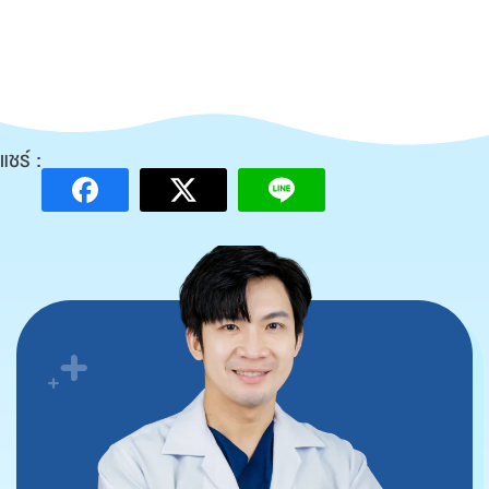
แชร์ :