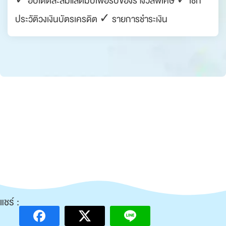
✓ อัปเดตสะสมแสตมป์เพื่อรับของรางวัลพิเศษ ✓ เช็ก
ประวัติวงเงินบัตรเครดิต ✓ รายการชำระเงิน
แชร์ :