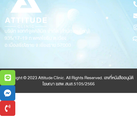
บริษัท แอททิจูดคลินิก จำกัด (สำนักงานใหญ่)
935/17-19
ถ.พหลโยธิน ต.เวียง
อ.เมืองเชียงราย จ.เชียงราย 57000
Copyright © 2023 Attitude Clinic. All Rights Reserved. เลขที่หนังสืออนุมัติ
โฆษณา ฆสพ.สบส.5105/2566