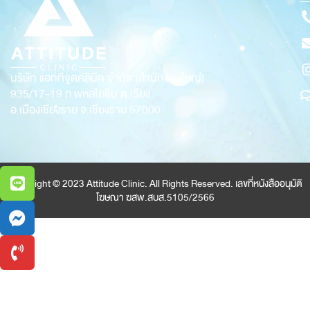
บริษัท แอททิจูดคลินิก จำกัด (สำนักงานใหญ่)
935/17-19
ถ.พหลโยธิน ต.เวียง
อ.เมืองเชียงราย จ.เชียงราย 57000
Copyright © 2023 Attitude Clinic. All Rights Reserved. เลขที่หนังสืออนุมัติ
โฆษณา ฆสพ.สบส.5105/2566