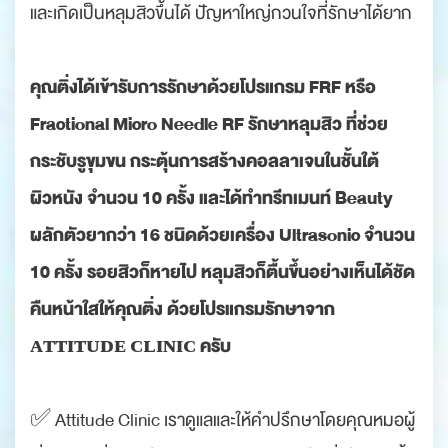
และเกิดเป็นหลุมสิวขึ้นได้ ปัญหาใหญ่กวนใจที่รักษาได้ยาก
คุณติ่งได้เข้ารับการรักษาด้วยโปรแกรม FRF หรือ
Fractional Micro Needle RF รักษาหลุมสิว ที่ช่วย
กระชับรูขุมขน กระตุ้นการสร้างคอลลาเจนในชั้นใต้
ผิวหนัง จำนวน 10 ครั้ง และได้ทำทรีทเมนท์ Beauty
ผลักตัวยากว่า 16 ชนิดด้วยเครื่อง Ultrasonic จำนวน
10 ครั้ง รอยสิวก็หายไป หลุมสิวก็ตื้นขึ้นอย่างเห็นได้ชัด
คืนหน้าใสให้คุณติ่ง ด้วยโปรแกรมรักษาจาก
ᴀᴛᴛɪᴛᴜᴅᴇ ᴄʟɪɴɪᴄ ครับ
✅ Attitude Clinic เราดูแลและให้คำปรึกษาโดยคุณหมอผู้