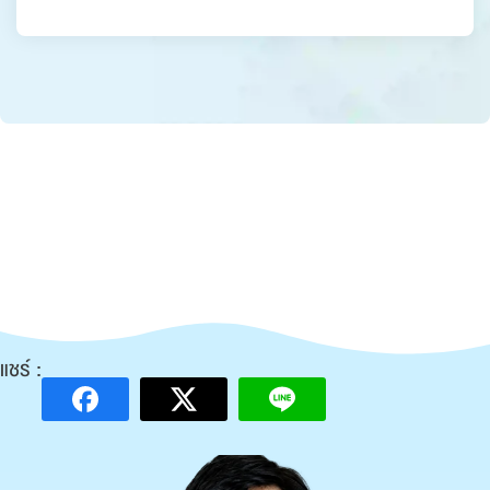
แชร์ :