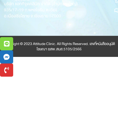
บริษัท แอททิจูดคลินิก จำกัด (สำนักงานใหญ่)
935/17-19
ถ.พหลโยธิน ต.เวียง
อ.เมืองเชียงราย จ.เชียงราย 57000
Copyright © 2023 Attitude Clinic. All Rights Reserved. เลขที่หนังสืออนุมัติ
โฆษณา ฆสพ.สบส.5105/2566