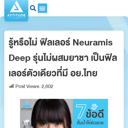
รู้หรือไม่ ฟิลเลอร์ Neuramis
Deep รุ่นไม่ผสมยาชา เป็นฟิล
เลอร์ตัวเดียวที่มี อย.ไทย
Post Views:
2,602