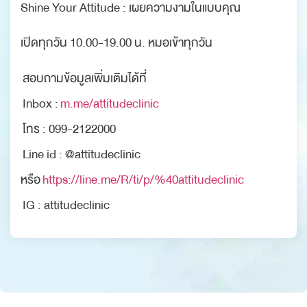
Shine Your Attitude : เผยความงามในแบบคุณ
เปิดทุกวัน 10.00-19.00 น. หมอเข้าทุกวัน
สอบถามข้อมูลเพิ่มเติมได้ที่
Inbox :
m.me/attitudeclinic
โทร : 099-2122000
Line id : @attitudeclinic
หรือ
https://line.me/R/ti/p/%40attitudeclinic
IG : attitudeclinic