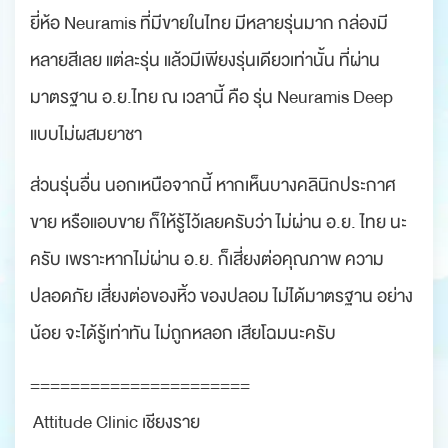
ยี่ห้อ Neuramis ที่มีขายในไทย มีหลายรุ่นมาก กล่องมี
หลายสีเลย แต่ละรุ่น แล้วมีเพียงรุ่นเดียวเท่านั้น ที่ผ่าน
มาตรฐาน อ.ย.ไทย ณ เวลานี้ คือ รุ่น Neuramis Deep
แบบไม่ผสมยาชา
ส่วนรุ่นอื่น นอกเหนือจากนี้ หากเห็นบางคลินิกประกาศ
ขาย หรือแอบขาย ก็ให้รู้ไว้เลยครับว่า ไม่ผ่าน อ.ย. ไทย นะ
ครับ เพราะหากไม่ผ่าน อ.ย. ก็เสี่ยงต่อคุณภาพ ความ
ปลอดภัย เสี่ยงต่อของหิ้ว ของปลอม ไม่ได้มาตรฐาน อย่าง
น้อย จะได้รู้เท่าทัน ไม่ถูกหลอก เสียโฉมนะครับ
======================
Attitude Clinic เชียงราย