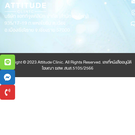
บริษัท แอททิจูดคลินิก จำกัด (สำนักงานใหญ่)
935/17-19
ถ.พหลโยธิน ต.เวียง
อ.เมืองเชียงราย จ.เชียงราย 57000
Copyright © 2023 Attitude Clinic. All Rights Reserved. เลขที่หนังสืออนุมัติ
โฆษณา ฆสพ.สบส.5105/2566