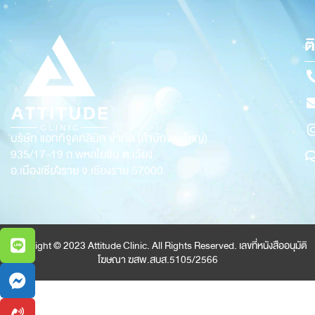
ต
บริษัท แอททิจูดคลินิก จำกัด (สำนักงานใหญ่)
935/17-19
ถ.พหลโยธิน ต.เวียง
อ.เมืองเชียงราย จ.เชียงราย 57000
Copyright © 2023 Attitude Clinic. All Rights Reserved. เลขที่หนังสืออนุมัติ
โฆษณา ฆสพ.สบส.5105/2566