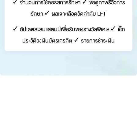
✓ จำนวนการใช้คอร์สการรักษา ✓ ขอดูภาพรีวิวการ
รักษา ✓ ผลเจาะเลือดวัดค่าตับ LFT
✓ อัปเดตสะสมแสตมป์เพื่อรับของรางวัลพิเศษ ✓ เช็ก
ประวัติวงเงินบัตรเครดิต ✓ รายการชำระเงิน