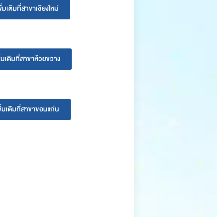
มเติมที่สาขาเชียงใหม่
มเติมที่สาขาห้วยขวาง
่มเติมที่สาขาขอนแก่น