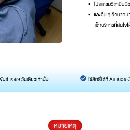
โปรแกรมวิตามินผิ
และอื่น ๆ อีกมากม
เช็กบริการที่สนใจไ
นธ์ 2569 วันเดียวเท่านั้น
ใช้สิทธิ์ได้ที่ Attitud
หมายเหตุ