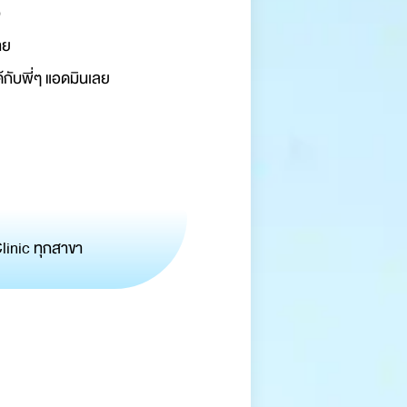
ว
าย
ด้กับพี่ๆ แอดมินเลย
e Clinic ทุกสาขา