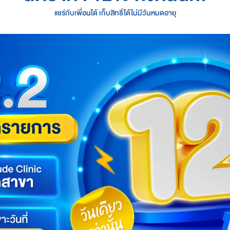
แชร์กับเพื่อนได้ เก็บสิทธิ์ได้ไม่มีวันหมดอายุ