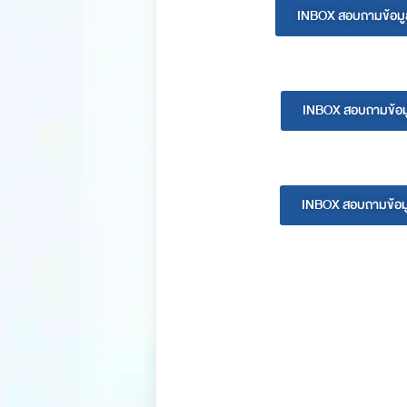
INBOX สอบถามข้อมูลเ
INBOX สอบถามข้อมูล
INBOX สอบถามข้อมูล