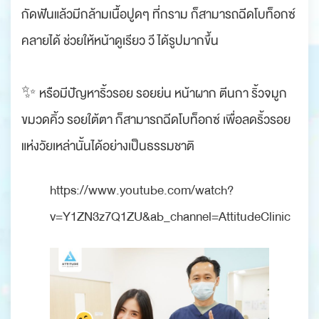
กัดฟันแล้วมีกล้ามเนื้อปูดๆ ที่กราม ก็สามารถฉีดโบท็อกซ์
คลายได้ ช่วยให้หน้าดูเรียว วี ได้รูปมากขึ้น
✨ หรือมีปัญหาริ้วรอย รอยย่น หน้าผาก ตีนกา ริ้วจมูก
ขมวดคิ้ว รอยใต้ตา ก็สามารถฉีดโบท็อกซ์ เพื่อลดริ้วรอย
แห่งวัยเหล่านั้นได้อย่างเป็นธรรมชาติ
https://www.youtube.com/watch?
v=Y1ZN3z7Q1ZU&ab_channel=AttitudeClinic