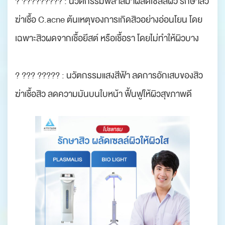
? ????????? : นวัตกรรมพลาสม่าผลัดเซลล์ผิว รักษาสิว
ฆ่าเชื้อ C.acne ต้นเหตุของการเกิดสิวอย่างอ่อนโยน โดย
เฉพาะสิวผดจากเชื้อยีสต์ หรือเชื้อรา โดยไม่ทำให้ผิวบาง
? ??? ????? : นวัตกรรมแสงสีฟ้า ลดการอักเสบของสิว
ฆ่าเชื้อสิว ลดความมันบนใบหน้า ฟื้นฟูให้ผิวสุขภาพดี