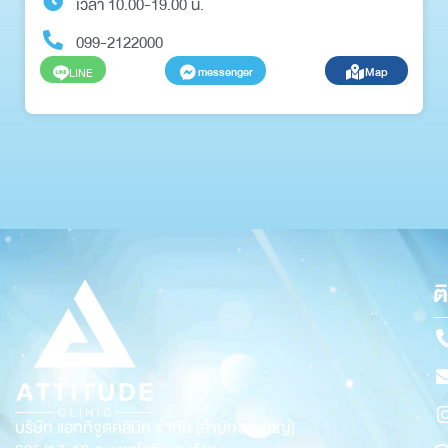
เวลา 10.00-19.00 น.
099-2122000
messenger
Map
LINE
ต
บริษัท แอททิจูดคลินิก จำกัด (สำนักงานใหญ่)