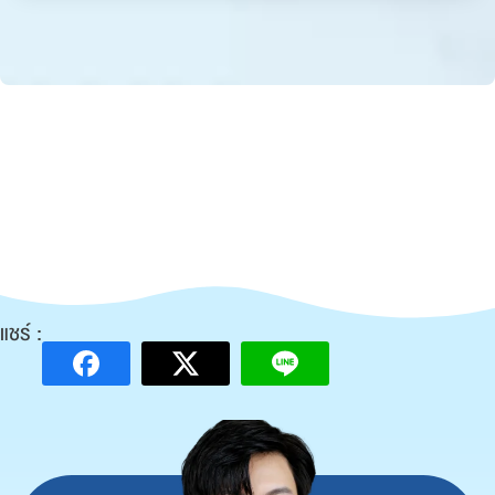
แชร์ :