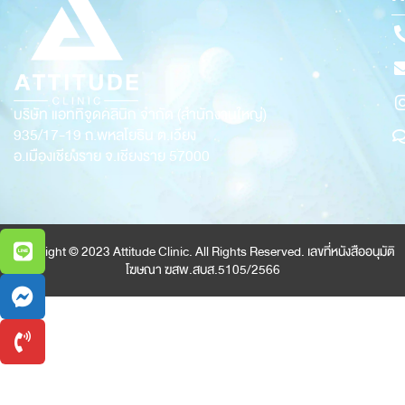
บริษัท แอททิจูดคลินิก จำกัด (สำนักงานใหญ่)
935/17-19
ถ.พหลโยธิน ต.เวียง
อ.เมืองเชียงราย จ.เชียงราย 57000
Copyright © 2023 Attitude Clinic. All Rights Reserved. เลขที่หนังสืออนุมัติ
โฆษณา ฆสพ.สบส.5105/2566